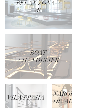
RELAX ZÓNA V
MG
BOAT
CHANDELIER
NÁRODNÍ
VILA PRAHA
DIVADLO