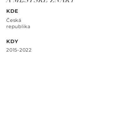
KDE
Česká
republika
KDY
2015-2022
Kontaktujte
nás
ID Art s.r.o.
Radlická 663/28
150 00 Praha 5