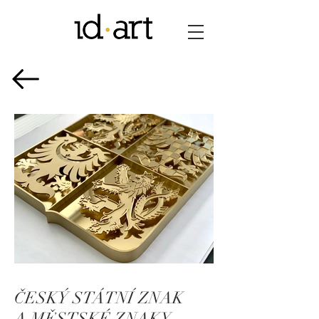
ČESKÝ STÁTNÍ ZNAK
IMG_3332.JPG
A MĚSTSKÉ ZNAKY