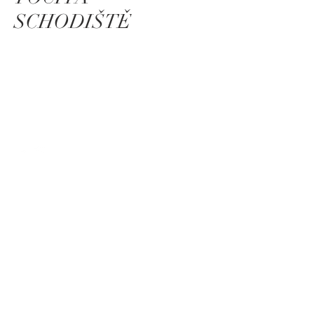
IMG_1059.JPG
SCHODIŠTĚ
Kontaktujte
nás
ID Art s.r.o.
Radlická 663/28
150 00 Praha 5
IČ: 29358191, DIČ: CZ29358191
E:
office@idart.cz
T:
+420 775 577 732
Krása kovu od nás s více než
25-ti letými zkušenostmi.